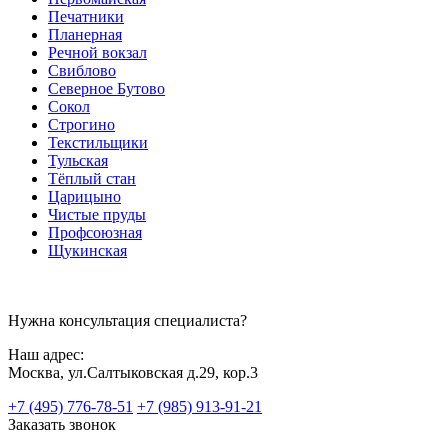
Печатники
Планерная
Речной вокзал
Свиблово
Северное Бутово
Сокол
Строгино
Текстильщики
Тульская
Тёплый стан
Царицыно
Чистые пруды
Профсоюзная
Щукинская
Нужна консультация специалиста?
Наш адрес:
Москва, ул.Салтыковская д.29, кор.3
+7 (495) 776-78-51
+7 (985) 913-91-21
Заказать звонок