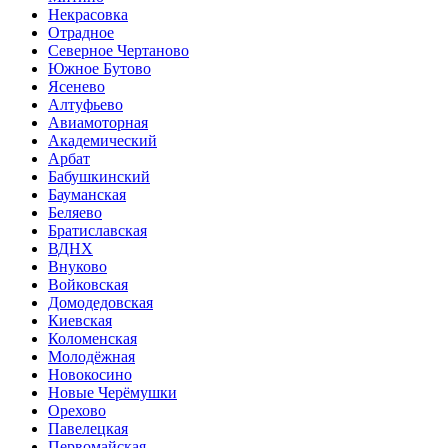
Некрасовка
Отрадное
Северное Чертаново
Южное Бутово
Ясенево
Алтуфьево
Авиамоторная
Академический
Арбат
Бабушкинский
Бауманская
Беляево
Братиславская
ВДНХ
Внуково
Войковская
Домодедовская
Киевская
Коломенская
Молодёжная
Новокосино
Новые Черёмушки
Орехово
Павелецкая
Первомайская