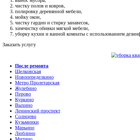
вынос мусора,
чистку полов и ковров,
полировку деревянной мебели,
мойку окон,
чистку гардин и стирку занавесок,
химчистку обивки мягкой мебели,
уборку кухни и ванной комнаты с использованием дези
Заказать услугу
После ремонта
Щелковская
Новопеределкино
Метро Пролетарская
Жулебино
Перово
Куркино
Выхино
Ленинский проспект
Солнцево
Кузьминки
Марьино
Люблино
Митино